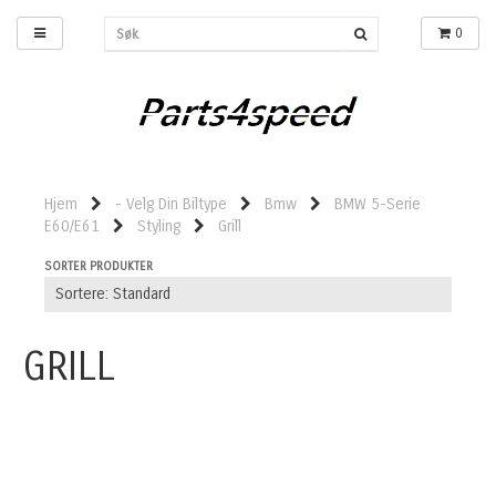
0
Hjem
- Velg Din Biltype
Bmw
BMW 5-Serie
E60/E61
Styling
Grill
SORTER PRODUKTER
GRILL