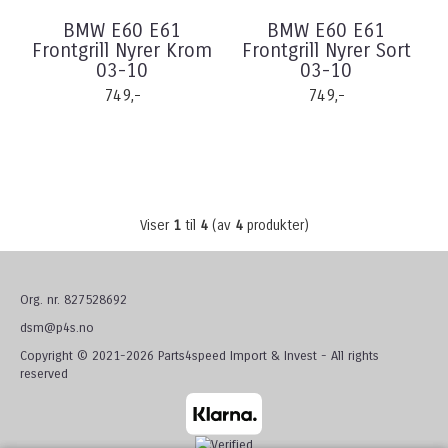
BMW E60 E61
BMW E60 E61
Frontgrill Nyrer Krom
Frontgrill Nyrer Sort
03-10
03-10
749,-
749,-
Viser
1
til
4
(av
4
produkter)
Org. nr. 827528692
dsm@p4s.no
Copyright © 2021-2026 Parts4speed Import & Invest - All rights
reserved