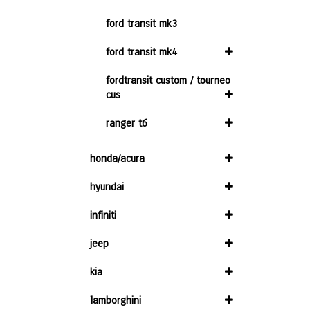
ford transit mk3
ford transit mk4
fordtransit custom / tourneo
cus
ranger t6
honda/acura
hyundai
infiniti
jeep
kia
lamborghini