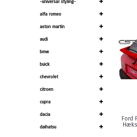
-universal styling-
alfa romeo
aston martin
audi
bmw
buick
chevrolet
citroen
cupra
dacia
Ford 
Hæksp
daihatsu