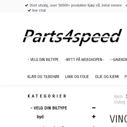
Stort utvalg, over 50000+ produkter Kjøp nå, betal senere
live chat
- VELG DIN BILTYPE
-NYTT PÅ WEBSHOPEN-
--GAVEKO
KLÆR OG TILBEHØR
LAKK OG FOLIE
OLJE OG KJEMI
P
KATEGORIER
Hjem
Styling
- VELG DIN BILTYPE
VIN
byd