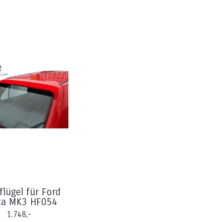
lügel für Ford
ta MK3 HF054
1.748,-