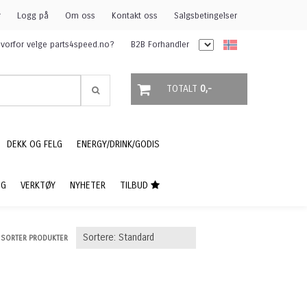
r
Logg på
Om oss
Kontakt oss
Salgsbetingelser
vorfor velge parts4speed.no?
B2B Forhandler
TOTALT
0,-
DEKK OG FELG
ENERGY/DRINK/GODIS
NG
VERKTØY
NYHETER
TILBUD
SORTER PRODUKTER