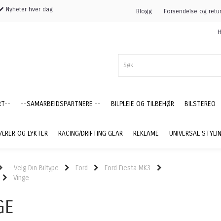
Nyheter hver dag
Blogg
Forsendelse og retu
H
RT--
--SAMARBEIDSPARTNERE --
BILPLEIE OG TILBEHØR
BILSTEREO
ÆRER OG LYKTER
RACING/DRIFTING GEAR
REKLAME
UNIVERSAL STYLI
- Velg Din Biltype
Ford
Ford Fiesta MK3
Vinge
GE