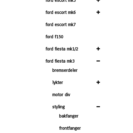
ford escort mk5
ford escort mk6
ford escort mk7
ford f150
ford fiesta mk1/2
ford fiesta mk3
bremserdeler
lykter
motor div
styling
bakfanger
frontfanger