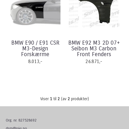
BMW E90 / E91 CSR
BMW E92 M3 2D 07+
M3-Design
Seibon M3 Carbon
Forskærme
Front Fenders
8.013,-
26.871,-
Viser
1
til
2
(av
2
produkter)
Org. nr. 827528692
dsm@p4s.no