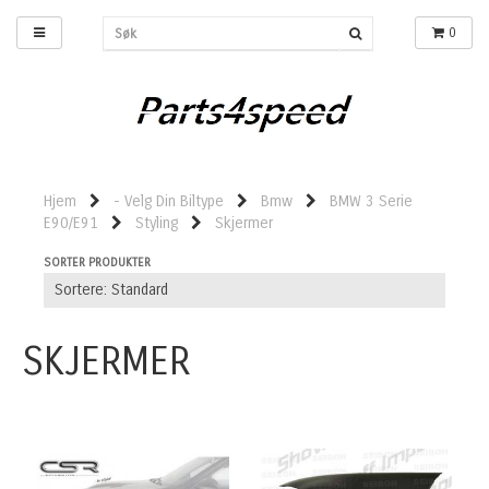
0
Hjem
- Velg Din Biltype
Bmw
BMW 3 Serie
E90/E91
Styling
Skjermer
SORTER PRODUKTER
SKJERMER