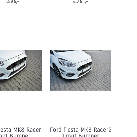
5.586,-
4.265,-
iesta MK8 Racer
Ford Fiesta MK8 Racer2
ont Bumper
Front Bumper