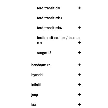
ford transit div
ford transit mk3
ford transit mk4
fordtransit custom / tourneo
cus
ranger t6
honda/acura
hyundai
infiniti
jeep
kia