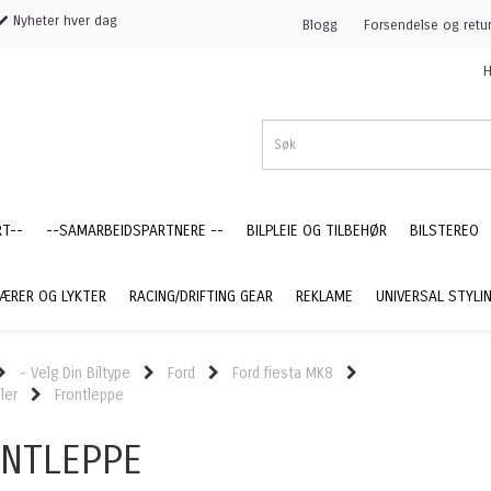
Nyheter hver dag
Blogg
Forsendelse og retu
H
RT--
--SAMARBEIDSPARTNERE --
BILPLEIE OG TILBEHØR
BILSTEREO
ÆRER OG LYKTER
RACING/DRIFTING GEAR
REKLAME
UNIVERSAL STYLI
- Velg Din Biltype
Ford
Ford fiesta MK8
ler
Frontleppe
NTLEPPE