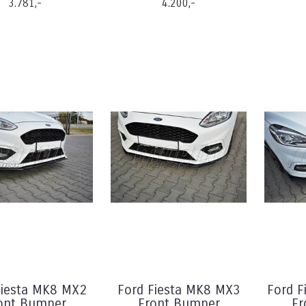
3.781,-
4.200,-
Fiesta MK8 MX2
Ford Fiesta MK8 MX3
Ford F
ont Bumper
Front Bumper
Fr