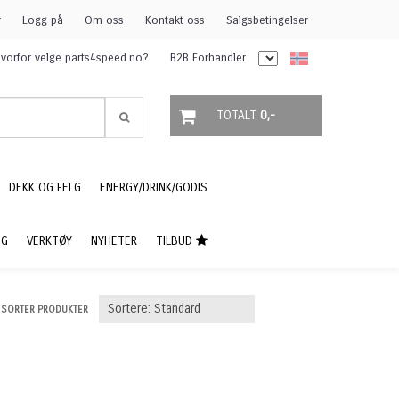
r
Logg på
Om oss
Kontakt oss
Salgsbetingelser
vorfor velge parts4speed.no?
B2B Forhandler
TOTALT
0,-
DEKK OG FELG
ENERGY/DRINK/GODIS
NG
VERKTØY
NYHETER
TILBUD
SORTER PRODUKTER