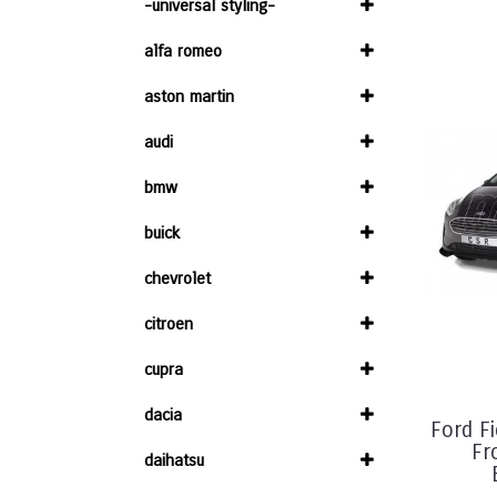
-universal styling-
alfa romeo
aston martin
audi
bmw
buick
chevrolet
citroen
cupra
dacia
Ford F
Fr
daihatsu