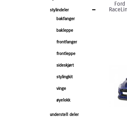
Ford
RaceLi
stylindeler
bakfanger
bakleppe
frontfanger
frontleppe
sideskjørt
stylingkit
vinge
øyelokk
understell deler