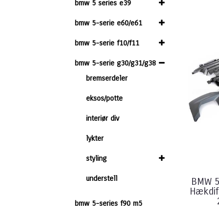
bmw 5 series e39
bmw 5-serie e60/e61
bmw 5-serie f10/f11
bmw 5-serie g30/g31/g38
bremserdeler
eksos/potte
interiør div
lykter
styling
understell
BMW 5
Hækdif
bmw 5-series f90 m5