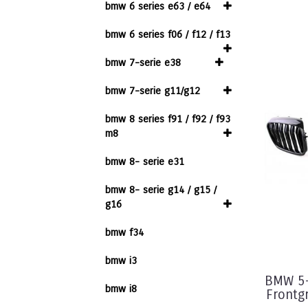
bmw 6 series e63 / e64
bmw 6 series f06 / f12 / f13
bmw 7-serie e38
bmw 7-serie g11/g12
bmw 8 series f91 / f92 / f93
m8
bmw 8- serie e31
bmw 8- serie g14 / g15 /
g16
bmw f34
bmw i3
BMW 5-
bmw i8
Frontgr