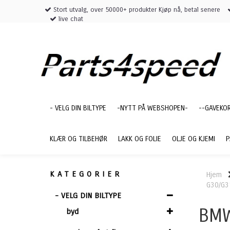
Stort utvalg, over 50000+ produkter Kjøp nå, betal senere
live chat
- VELG DIN BILTYPE
-NYTT PÅ WEBSHOPEN-
--GAVEKO
KLÆR OG TILBEHØR
LAKK OG FOLIE
OLJE OG KJEMI
P
KATEGORIER
Hjem
G30/G3
- VELG DIN BILTYPE
BMW
byd