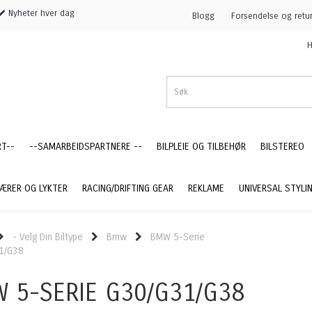
Nyheter hver dag
Blogg
Forsendelse og retu
H
RT--
--SAMARBEIDSPARTNERE --
BILPLEIE OG TILBEHØR
BILSTEREO
ÆRER OG LYKTER
RACING/DRIFTING GEAR
REKLAME
UNIVERSAL STYLI
- Velg Din Biltype
Bmw
BMW 5-Serie
1/G38
 5-SERIE G30/G31/G38