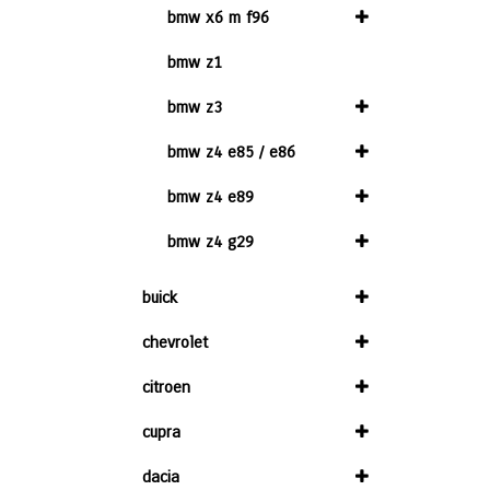
bmw x6 m f96
bmw z1
bmw z3
bmw z4 e85 / e86
bmw z4 e89
bmw z4 g29
buick
chevrolet
citroen
cupra
dacia