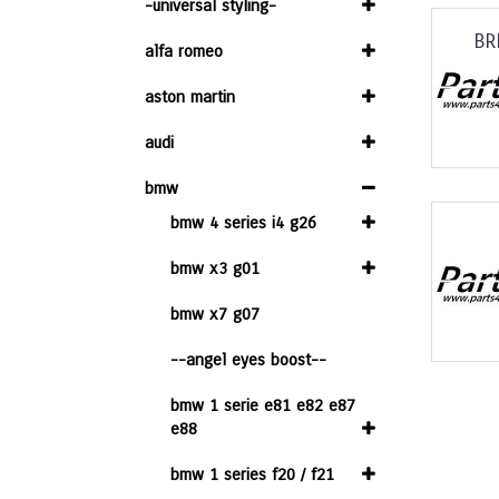
-universal styling-
BR
alfa romeo
aston martin
audi
bmw
bmw 4 series i4 g26
bmw x3 g01
bmw x7 g07
--angel eyes boost--
bmw 1 serie e81 e82 e87
e88
bmw 1 series f20 / f21