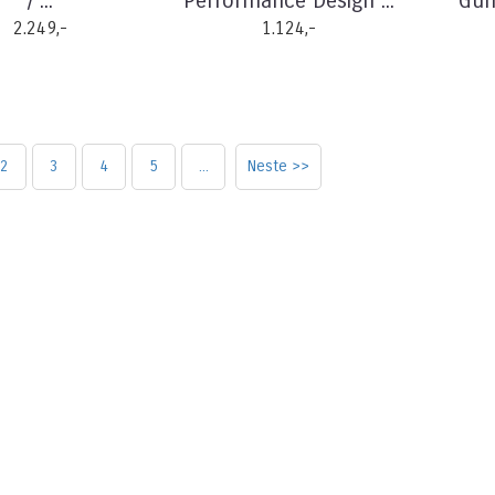
/ ...
Performance Design ...
Gum
2.249,-
1.124,-
2
3
4
5
...
Neste >>