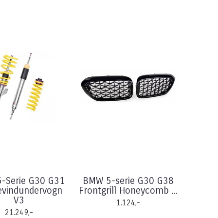
-Serie G30 G31
BMW 5-serie G30 G38
vindundervogn
Frontgrill Honeycomb ...
V3
1.124,-
21.249,-