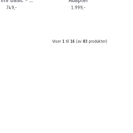
mi Basic - ...
Adapter
749,-
1.999,-
Viser
1
til
16
(av
83
produkter)