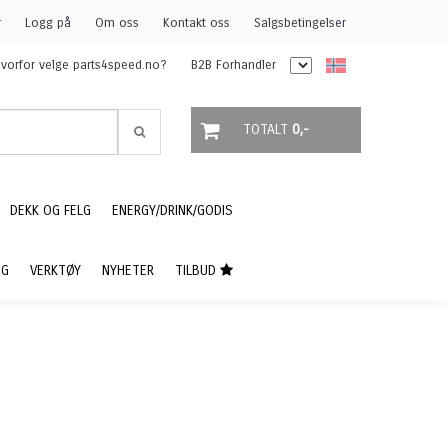
r
Logg på
Om oss
Kontakt oss
Salgsbetingelser
vorfor velge parts4speed.no?
B2B Forhandler
TOTALT
0,-
DEKK OG FELG
ENERGY/DRINK/GODIS
NG
VERKTØY
NYHETER
TILBUD