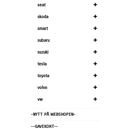
seat
skoda
smart
subaru
suzuki
tesla
toyota
volvo
vw
-NYTT PÅ WEBSHOPEN-
--GAVEKORT--