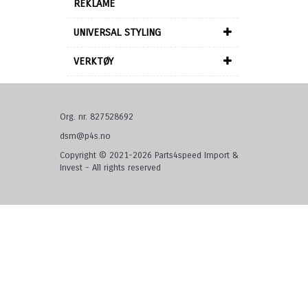
REKLAME
UNIVERSAL STYLING
VERKTØY
Org. nr. 827528692
dsm@p4s.no
Copyright © 2021-2026 Parts4speed Import &
Invest - All rights reserved