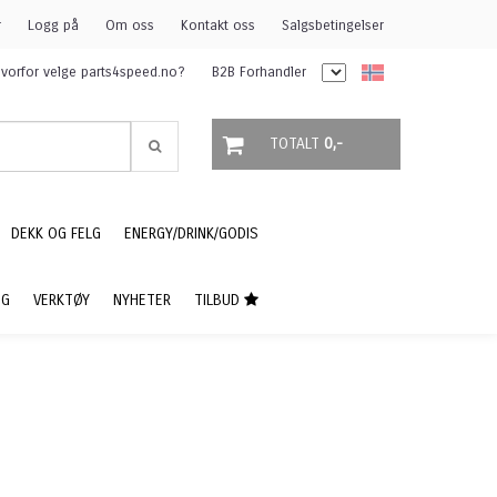
r
Logg på
Om oss
Kontakt oss
Salgsbetingelser
vorfor velge parts4speed.no?
B2B Forhandler
TOTALT
0,-
DEKK OG FELG
ENERGY/DRINK/GODIS
NG
VERKTØY
NYHETER
TILBUD