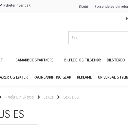
Nyheter hver dag
Blogg
Forsendelse og retu
H
RT--
--SAMARBEIDSPARTNERE --
BILPLEIE OG TILBEHØR
BILSTEREO
ÆRER OG LYKTER
RACING/DRIFTING GEAR
REKLAME
UNIVERSAL STYLI
- Velg Din Biltype
Lexus
Lexus ES
US ES