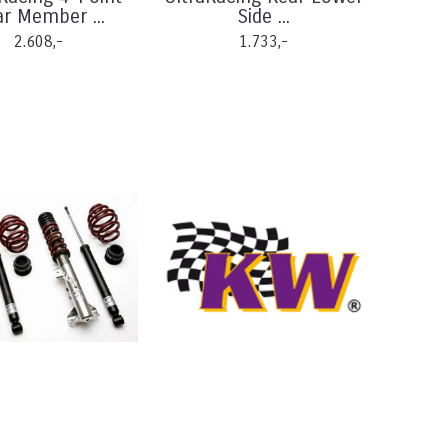
r Member ...
Side ...
2.608,-
1.733,-