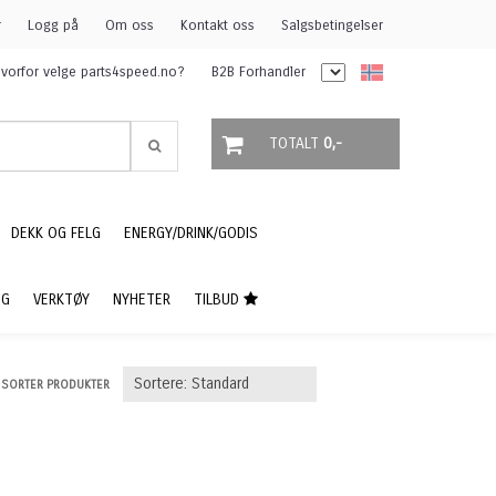
r
Logg på
Om oss
Kontakt oss
Salgsbetingelser
vorfor velge parts4speed.no?
B2B Forhandler
TOTALT
0,-
DEKK OG FELG
ENERGY/DRINK/GODIS
NG
VERKTØY
NYHETER
TILBUD
SORTER PRODUKTER