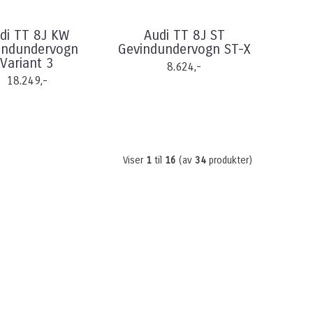
di TT 8J KW
Audi TT 8J ST
indundervogn
Gevindundervogn ST-X
Variant 3
8.624,-
18.249,-
Viser
1
til
16
(av
34
produkter)