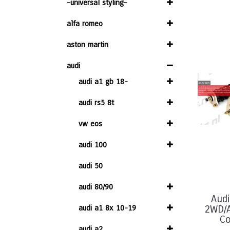
-universal styling-
alfa romeo
aston martin
audi
audi a1 gb 18-
audi rs5 8t
vw eos
audi 100
audi 50
audi 80/90
Audi
audi a1 8x 10-19
2WD/
Co
audi a2