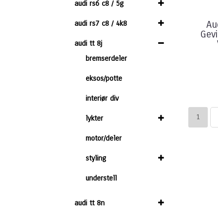
audi rs6 c8 / 5g
audi rs7 c8 / 4k8
Au
Gev
audi tt 8j
bremserdeler
eksos/potte
interiør div
1
lykter
motor/deler
styling
understell
audi tt 8n