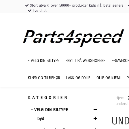
Stort utvalg, over 50000+ produkter Kjøp nå, betal senere
live chat
- VELG DIN BILTYPE
-NYTT PÅ WEBSHOPEN-
--GAVEKO
KLÆR OG TILBEHØR
LAKK OG FOLIE
OLJE OG KJEMI
P
KATEGORIER
Hjem
underst
- VELG DIN BILTYPE
UND
byd