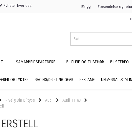
Nyheter hver dag
Blogg
Forsendelse og retu
H
RT--
--SAMARBEIDSPARTNERE --
BILPLEIE OG TILBEHØR
BILSTEREO
ÆRER OG LYKTER
RACING/DRIFTING GEAR
REKLAME
UNIVERSAL STYLI
- Velg Din Biltype
Audi
Audi TT 8J
ell
ERSTELL