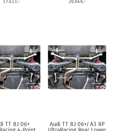
17.413,-
20.046,-
di TT 8J 06+
Audi TT 8J 06+/ A3 8P
Racing 4-Point
UltraRacing Rear Lower