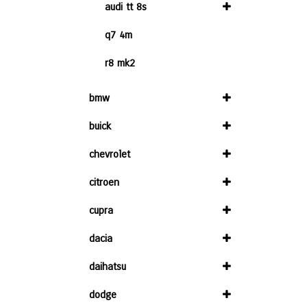
audi tt 8s
q7 4m
r8 mk2
bmw
buick
chevrolet
citroen
cupra
dacia
daihatsu
dodge