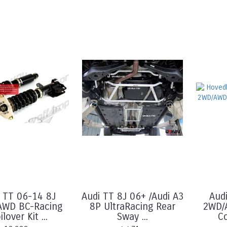
 TT 06-14 8J
Audi TT 8J 06+ /Audi A3
Aud
AWD BC-Racing
8P UltraRacing Rear
2WD/
ilover Kit ...
Sway ...
Co