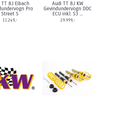
 TT 8J Eibach
Audi TT 8J KW
dundervogn Pro
Gevindundervogn DDC
Street S
ECU inkl. S3 ...
11.249,-
29.999,-