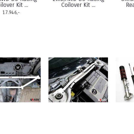
ilover Kit ...
Coilover Kit ...
Rea
17.946,-