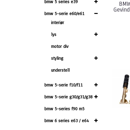
bmw 5 series e39
BMW
Gevind
bmw 5-serie e60/e61
interiør
lys
motor div
styling
understell
bmw 5-serie f10/f11
bmw 5-serie g30/g31/g38
bmw 5-series f90 m5
bmw 6 series e63 / e64