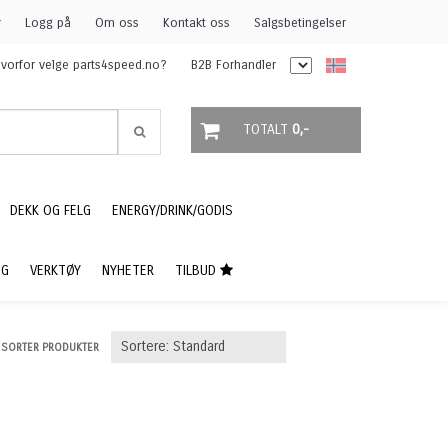
r
Logg på
Om oss
Kontakt oss
Salgsbetingelser
vorfor velge parts4speed.no?
B2B Forhandler
TOTALT
0,-
DEKK OG FELG
ENERGY/DRINK/GODIS
NG
VERKTØY
NYHETER
TILBUD
SORTER PRODUKTER