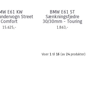
MW E61 KW
BMW E61 ST
undervogn Street
Sænkningsfjedre
Comfort
30/30mm - Touring
15.625,-
1.863,-
Viser
1
til
16
(av
24
produkter)