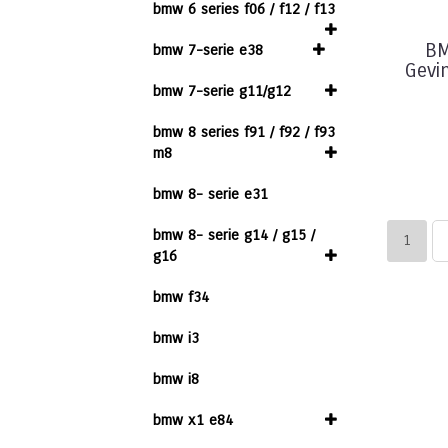
bmw 6 series f06 / f12 / f13
BM
bmw 7-serie e38
Gevi
bmw 7-serie g11/g12
bmw 8 series f91 / f92 / f93
m8
bmw 8- serie e31
bmw 8- serie g14 / g15 /
1
g16
bmw f34
bmw i3
bmw i8
bmw x1 e84