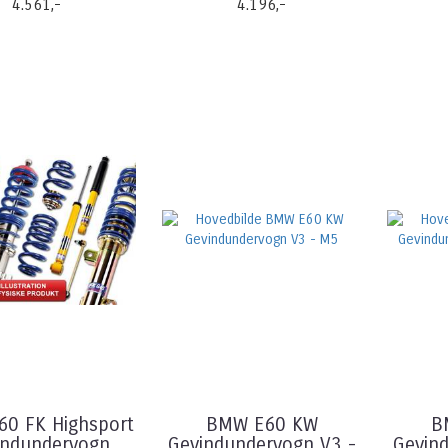
4.561,-
4.196,-
0 FK Highsport
BMW E60 KW
B
indundervogn
Gevindundervogn V3 -
Gevin