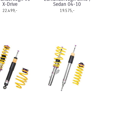
X-Drive
Sedan 04-10
22.499,-
19.575,-