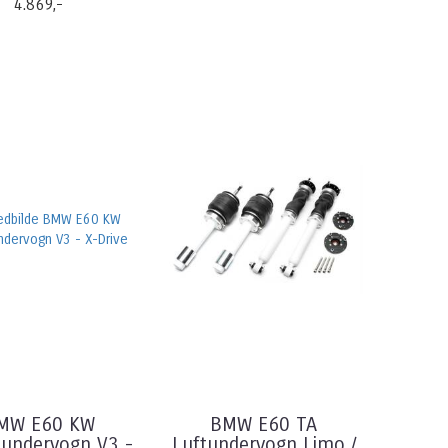
4.869,-
MW E60 KW
BMW E60 TA
dundervogn V3 -
Luftundervogn Limo /