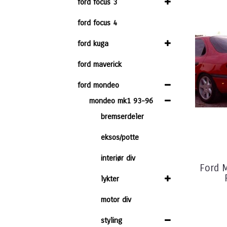
ford focus 3
ford focus 4
ford kuga
ford maverick
ford mondeo
mondeo mk1 93-96
bremserdeler
eksos/potte
interiør div
Ford 
lykter
motor div
styling