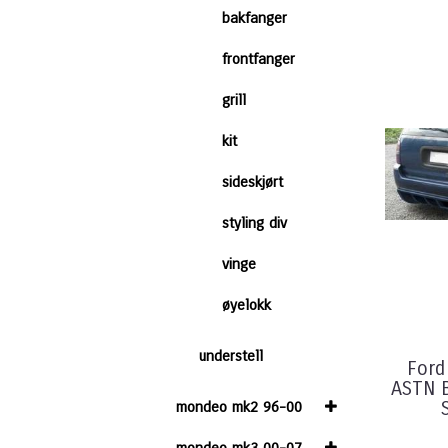
bakfanger
frontfanger
grill
kit
sideskjørt
styling div
vinge
øyelokk
understell
For
ASTN 
mondeo mk2 96-00