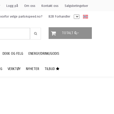
r
Logg på
Om oss
Kontakt oss
Salgsbetingelser
vorfor velge parts4speed.no?
B2B Forhandler
TOTALT
0,-
DEKK OG FELG
ENERGY/DRINK/GODIS
NG
VERKTØY
NYHETER
TILBUD