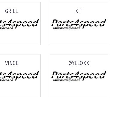
GRILL
KIT
VINGE
ØYELOKK