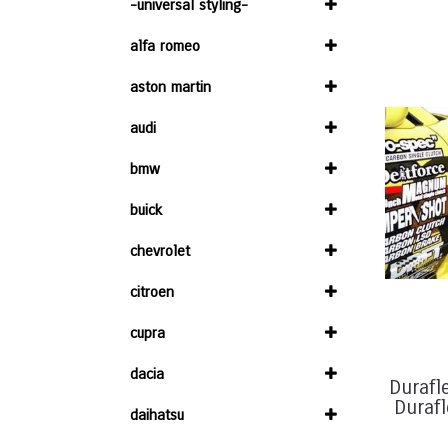
-universal styling-
alfa romeo
aston martin
audi
bmw
buick
chevrolet
citroen
cupra
dacia
Durafl
Durafl
daihatsu