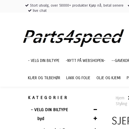
Stort utvalg, over 50000+ produkter Kjøp nå, betal senere
live chat
- VELG DIN BILTYPE
-NYTT PÅ WEBSHOPEN-
--GAVEKO
KLÆR OG TILBEHØR
LAKK OG FOLIE
OLJE OG KJEMI
P
KATEGORIER
Hjem
Styling
- VELG DIN BILTYPE
SJE
byd