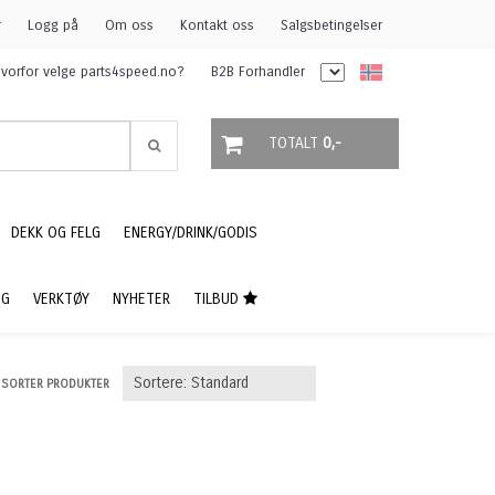
r
Logg på
Om oss
Kontakt oss
Salgsbetingelser
vorfor velge parts4speed.no?
B2B Forhandler
TOTALT
0,-
DEKK OG FELG
ENERGY/DRINK/GODIS
NG
VERKTØY
NYHETER
TILBUD
SORTER PRODUKTER