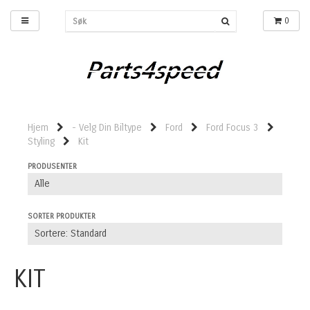
0
Hjem
- Velg Din Biltype
Ford
Ford Focus 3
Styling
Kit
PRODUSENTER
SORTER PRODUKTER
KIT