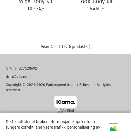
Wide Body Kit
Look Body Kit
10.374,-
16.450,-
Viser
1
til
6
(av
6
produkter)
Org. nr. 827528692
dsm@p4s.no
Copyright © 2021-2026 Parts4speed Import & Invest - All rights
reserved
Dette nettstedet bruker informasjonskapsler for å
Dette nettstedet bruker informasjonskapsler for å
Powered by
Powered by
fungere korrekt, analysere trafikk, personalisering av
fungere korrekt, analysere trafikk, personalisering av