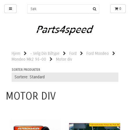
0
Hjem
- Velg Din Biltype
Ford
Ford Mondeo
Mondeo Mk2 96-00
Motor div
SORTER PRODUKTER
MOTOR DIV