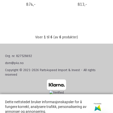
874,-
813,-
Viser
1
til
6
(av
6
produkter)
Org. nr. 827528692
dsm@p4s.no
Copyright © 2021-2026 Parts4speed Import & Invest - All rights
reserved
Dette nettstedet bruker informasjonskapsler for å
Dette nettstedet bruker informasjonskapsler for å
Powered by
Powered by
fungere korrekt, analysere trafikk, personalisering av
fungere korrekt, analysere trafikk, personalisering av
annonser og annonsering.
annonser og annonsering.