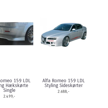
Romeo 159 LDL
Alfa Romeo 159 LDL
ing Hækskørte
Styling Sideskørter
Single
2.688,-
2.499,-