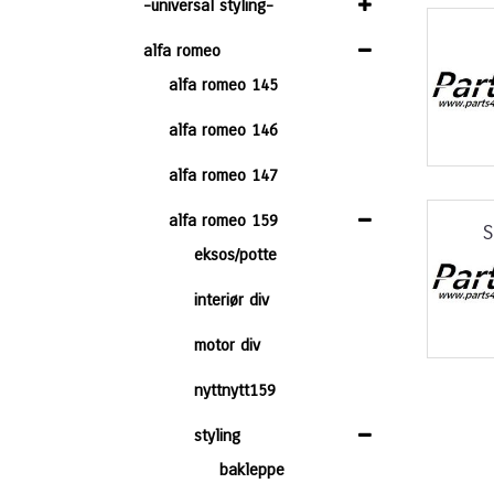
-universal styling-
alfa romeo
alfa romeo 145
alfa romeo 146
alfa romeo 147
alfa romeo 159
S
eksos/potte
interiør div
motor div
nyttnytt159
styling
bakleppe