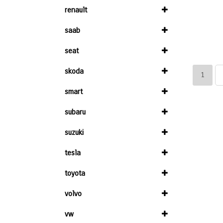
renault
saab
seat
skoda
1
smart
subaru
suzuki
tesla
toyota
volvo
vw