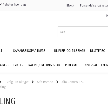
Nyheter hver dag
Blogg
Forsendelse og retu
H
RT--
--SAMARBEIDSPARTNERE --
BILPLEIE OG TILBEHØR
BILSTEREO
ÆRER OG LYKTER
RACING/DRIFTING GEAR
REKLAME
UNIVERSAL STYLI
- Velg Din Biltype
Alfa Romeo
Alfa Romeo 159
yling
LING