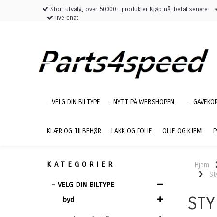
Stort utvalg, over 50000+ produkter Kjøp nå, betal senere
live chat
- VELG DIN BILTYPE
-NYTT PÅ WEBSHOPEN-
--GAVEKO
KLÆR OG TILBEHØR
LAKK OG FOLIE
OLJE OG KJEMI
P
KATEGORIER
Hjem
St
- VELG DIN BILTYPE
STY
byd