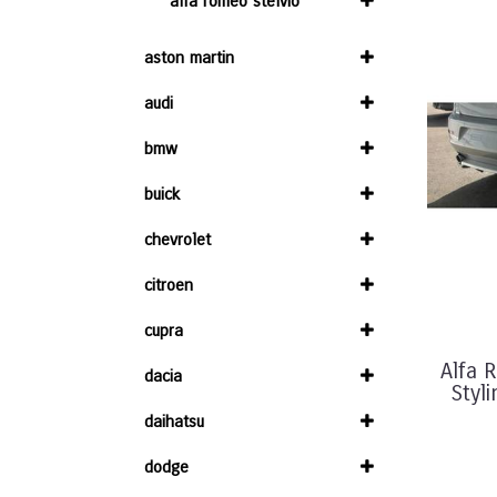
alfa romeo stelvio
aston martin
audi
bmw
buick
chevrolet
citroen
cupra
Alfa 
dacia
Styl
daihatsu
dodge