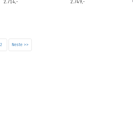
2.714,-
2.749,-
2
Neste >>