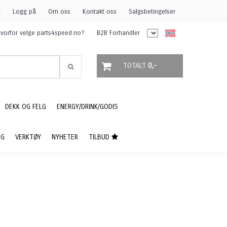
r
Logg på
Om oss
Kontakt oss
Salgsbetingelser
vorfor velge parts4speed.no?
B2B Forhandler
TOTALT
0,-
DEKK OG FELG
ENERGY/DRINK/GODIS
NG
VERKTØY
NYHETER
TILBUD