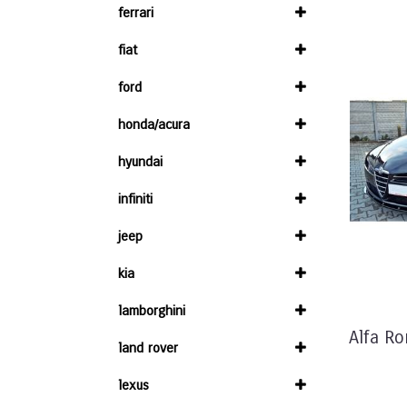
ferrari
fiat
ford
honda/acura
hyundai
infiniti
jeep
kia
lamborghini
Alfa R
land rover
lexus