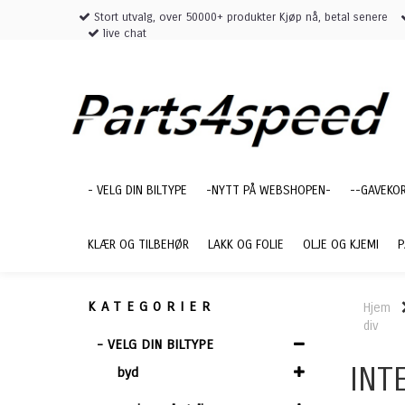
Stort utvalg, over 50000+ produkter Kjøp nå, betal senere
live chat
- VELG DIN BILTYPE
-NYTT PÅ WEBSHOPEN-
--GAVEKO
KLÆR OG TILBEHØR
LAKK OG FOLIE
OLJE OG KJEMI
P
KATEGORIER
Hjem
div
- VELG DIN BILTYPE
INT
byd