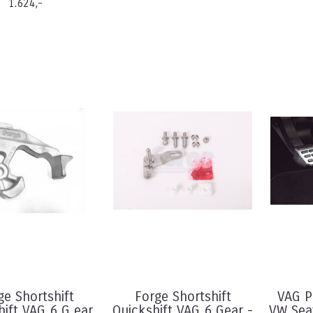
1.624,-
ge Shortshift
Forge Shortshift
VAG P
hift VAG 6 G ear
Quickshift VAG 6 Gear -
VW Sea