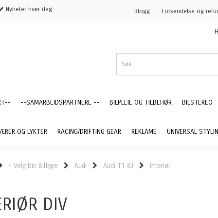
Nyheter hver dag
Blogg
Forsendelse og retu
H
RT--
--SAMARBEIDSPARTNERE --
BILPLEIE OG TILBEHØR
BILSTEREO
ÆRER OG LYKTER
RACING/DRIFTING GEAR
REKLAME
UNIVERSAL STYLI
- Velg Din Biltype
Audi
Audi TT 8J
Interiør
ERIØR DIV