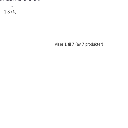
...
1.874,-
Viser
1
til
7
(av
7
produkter)