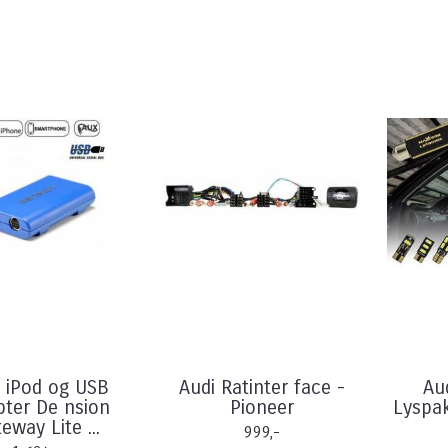
i iPod og USB
Audi Ratinter face -
Au
ter De nsion
Pioneer
Lyspak
eway Lite ...
999,-