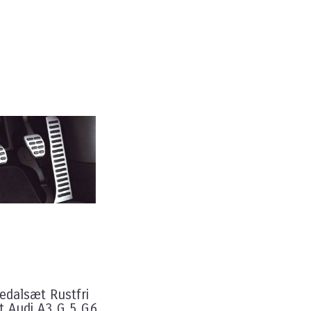
edalsæt Rustfri
t Audi A3 G 5 G6