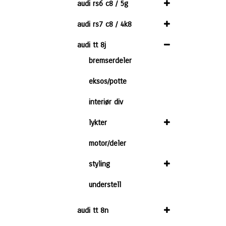
audi rs6 c8 / 5g
audi rs7 c8 / 4k8
audi tt 8j
bremserdeler
eksos/potte
interiør div
lykter
motor/deler
styling
understell
audi tt 8n