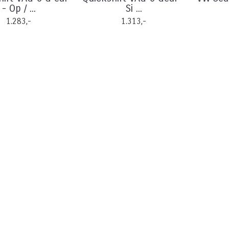
- Op / ...
Si ...
1.283,-
1.313,-