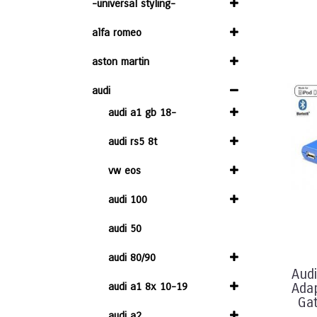
-universal styling-
alfa romeo
aston martin
audi
audi a1 gb 18-
audi rs5 8t
vw eos
audi 100
audi 50
audi 80/90
Aud
audi a1 8x 10-19
Adap
Gat
audi a2