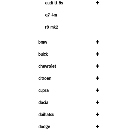
audi tt 8s
q7 4m
r8 mk2
bmw
buick
chevrolet
citroen
cupra
dacia
daihatsu
dodge