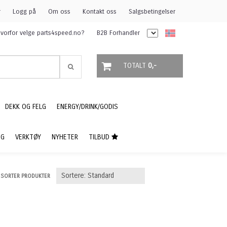
r
Logg på
Om oss
Kontakt oss
Salgsbetingelser
vorfor velge parts4speed.no?
B2B Forhandler
TOTALT
0,-
DEKK OG FELG
ENERGY/DRINK/GODIS
NG
VERKTØY
NYHETER
TILBUD
SORTER PRODUKTER