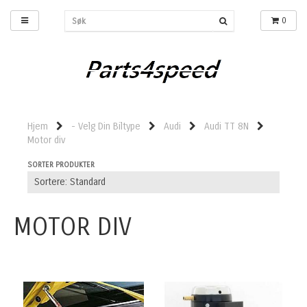
0
Hjem
- Velg Din Biltype
Audi
Audi TT 8N
Motor div
SORTER PRODUKTER
MOTOR DIV