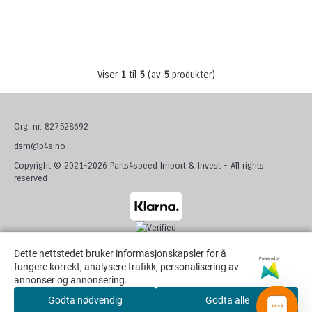
Viser
1
til
5
(av
5
produkter)
Org. nr. 827528692
dsm@p4s.no
Copyright © 2021-2026 Parts4speed Import & Invest - All rights
reserved
Dette nettstedet bruker informasjonskapsler for å
Dette nettstedet bruker informasjonskapsler for å
Powered by
Powered by
fungere korrekt, analysere trafikk, personalisering av
fungere korrekt, analysere trafikk, personalisering av
annonser og annonsering.
annonser og annonsering.
Godta nødvendig
Godta nødvendig
Godta alle
Godta alle