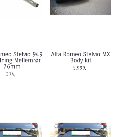
omeo Stelvio 949
Alfa Romeo Stelvio MX
dning Mellemrør
Body kit
76mm
5.999,-
374,-