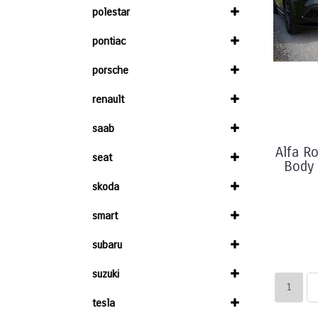
polestar
pontiac
porsche
renault
saab
Alfa R
seat
Body 
skoda
smart
subaru
suzuki
1
tesla