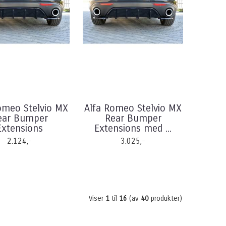
omeo Stelvio MX
Alfa Romeo Stelvio MX
ear Bumper
Rear Bumper
Extensions
Extensions med ...
2.124,-
3.025,-
Viser
1
til
16
(av
40
produkter)