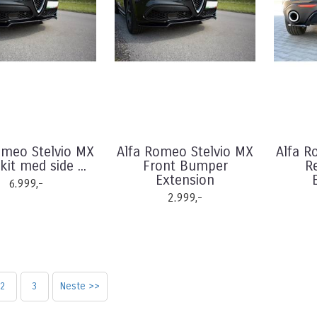
omeo Stelvio MX
Alfa Romeo Stelvio MX
Alfa R
kit med side ...
Front Bumper
R
Extension
6.999,-
2.999,-
2
3
Neste >>