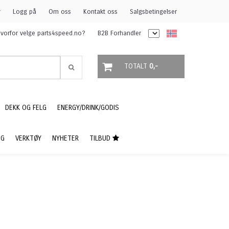
r
Logg på
Om oss
Kontakt oss
Salgsbetingelser
vorfor velge parts4speed.no?
B2B Forhandler
TOTALT
0,-
DEKK OG FELG
ENERGY/DRINK/GODIS
NG
VERKTØY
NYHETER
TILBUD