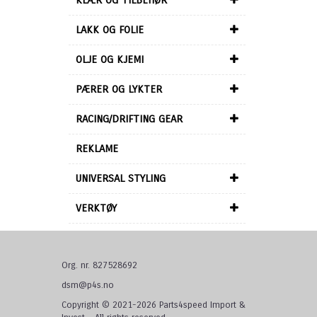
KLÆR OG TILBEHØR
LAKK OG FOLIE
OLJE OG KJEMI
PÆRER OG LYKTER
RACING/DRIFTING GEAR
REKLAME
UNIVERSAL STYLING
VERKTØY
Org. nr. 827528692
dsm@p4s.no
Copyright © 2021-2026 Parts4speed Import &