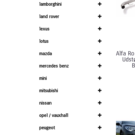
lamborghini
land rover
lexus
lotus
Alfa R
mazda
Udst
B
mercedes benz
mini
mitsubishi
nissan
opel / vauxhall
peugeot