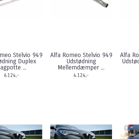
omeo Stelvio 949
Alfa Romeo Stelvio 949
Alfa R
ødning Duplex
Udstødning
Udstø
agpotte ...
Mellemdæmper ...
6.124,-
4.124,-