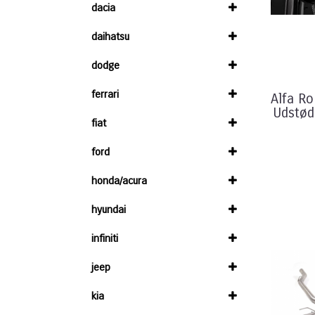
dacia
daihatsu
dodge
ferrari
Alfa R
Udstød
fiat
ford
honda/acura
hyundai
infiniti
jeep
kia