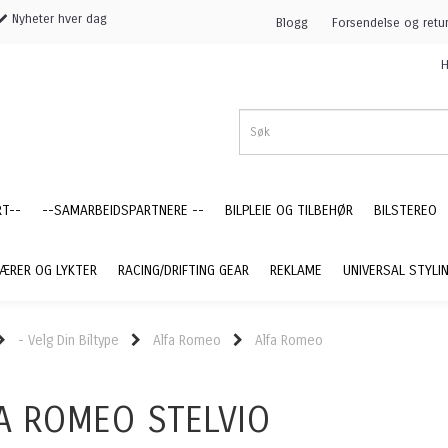
Nyheter hver dag
Blogg
Forsendelse og retu
H
RT--
--SAMARBEIDSPARTNERE --
BILPLEIE OG TILBEHØR
BILSTEREO
ÆRER OG LYKTER
RACING/DRIFTING GEAR
REKLAME
UNIVERSAL STYLI
- Velg Din Biltype
Alfa Romeo
Alfa Romeo
A ROMEO STELVIO