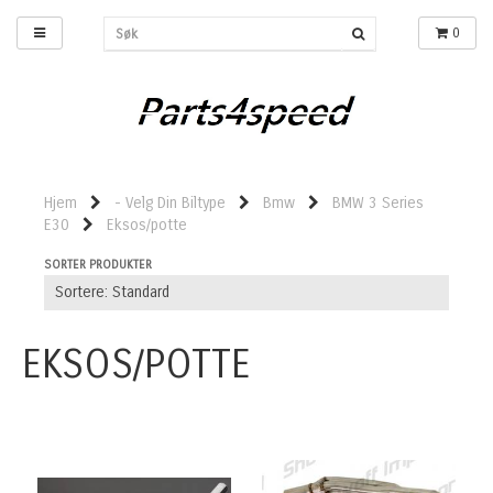
0
Hjem
- Velg Din Biltype
Bmw
BMW 3 Series
E30
Eksos/potte
SORTER PRODUKTER
EKSOS/POTTE