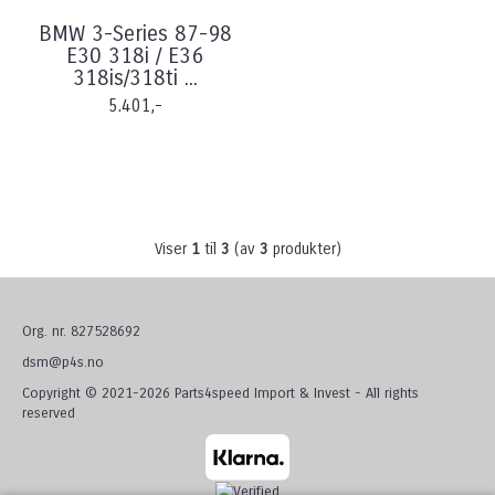
BMW 3-Series 87-98
E30 318i / E36
318is/318ti ...
5.401,-
Viser
1
til
3
(av
3
produkter)
Org. nr. 827528692
dsm@p4s.no
Copyright © 2021-2026 Parts4speed Import & Invest - All rights
reserved