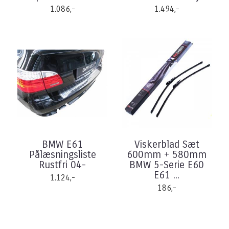
1.086,-
1.494,-
BMW E61
Viskerblad Sæt
Pålæsningsliste
600mm + 580mm
Rustfri 04-
BMW 5-Serie E60
E61 ...
1.124,-
186,-