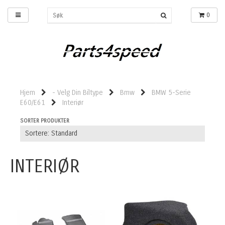
0
Hjem
- Velg Din Biltype
Bmw
BMW 5-Serie
E60/E61
Interiør
SORTER PRODUKTER
INTERIØR