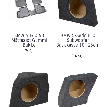
BMW 5 E60 4D
BMW 5-Serie E60
Måttesæt Gummi
Subwoofer
Bakke
Baskkasse 10" 25cm
- ...
749,-
1.474,-