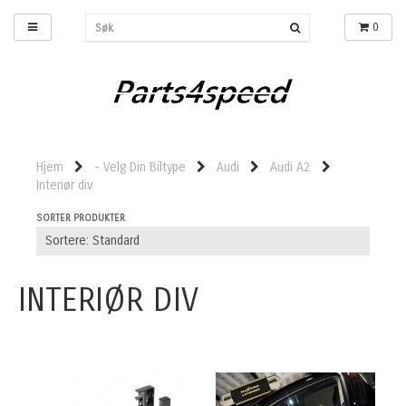
0
Hjem
- Velg Din Biltype
Audi
Audi A2
Interiør div
SORTER PRODUKTER
INTERIØR DIV