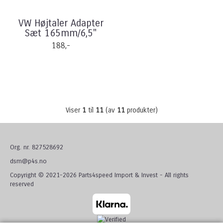
VW Højtaler Adapter
Sæt 165mm/6,5"
188,-
Viser
1
til
11
(av
11
produkter)
Org. nr. 827528692
dsm@p4s.no
Copyright © 2021-2026 Parts4speed Import & Invest - All rights
reserved