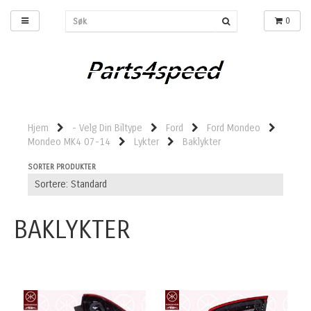
0
Hjem
- Velg Din Biltype
Ford
Ford Mondeo
Mondeo MK4 07-14
Lykter
Baklykter
SORTER PRODUKTER
BAKLYKTER