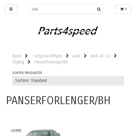
0
Hjem
- Velg Din Biltype
Audi
Audi A6 C4
Styling
Panserforlenger/bh
SORTER PRODUKTER
PANSERFORLENGER/BH