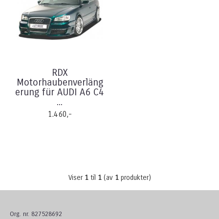
RDX
Motorhaubenverläng
erung für AUDI A6 C4
...
1.460,-
Viser
1
til
1
(av
1
produkter)
Org. nr. 827528692