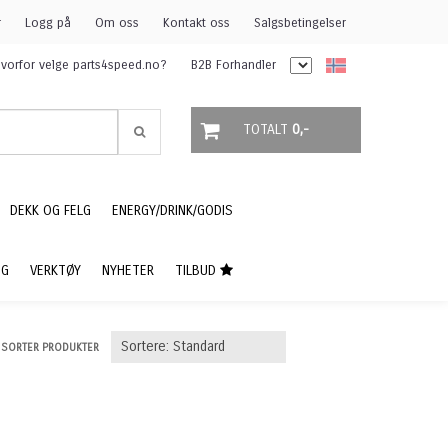
r
Logg på
Om oss
Kontakt oss
Salgsbetingelser
vorfor velge parts4speed.no?
B2B Forhandler
TOTALT
0,-
DEKK OG FELG
ENERGY/DRINK/GODIS
NG
VERKTØY
NYHETER
TILBUD
SORTER PRODUKTER