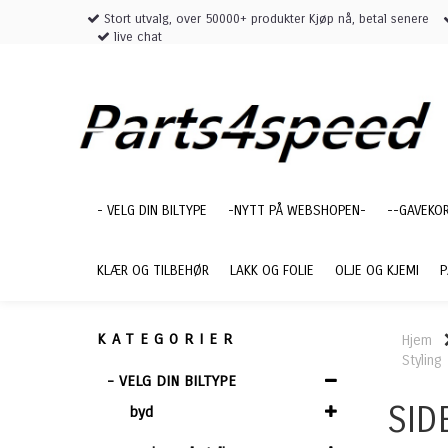
Stort utvalg, over 50000+ produkter Kjøp nå, betal senere
live chat
- VELG DIN BILTYPE
-NYTT PÅ WEBSHOPEN-
--GAVEKO
KLÆR OG TILBEHØR
LAKK OG FOLIE
OLJE OG KJEMI
P
KATEGORIER
Hjem
Styling
- VELG DIN BILTYPE
SID
byd