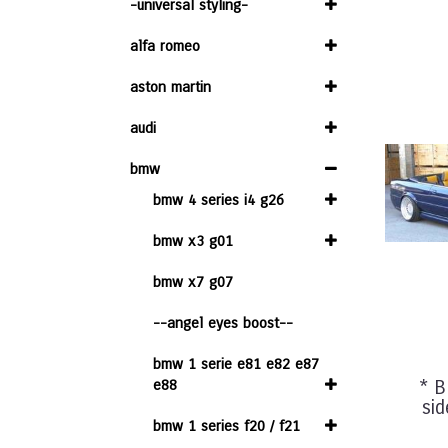
-universal styling-
alfa romeo
aston martin
audi
bmw
bmw 4 series i4 g26
bmw x3 g01
bmw x7 g07
--angel eyes boost--
bmw 1 serie e81 e82 e87
e88
* 
si
bmw 1 series f20 / f21