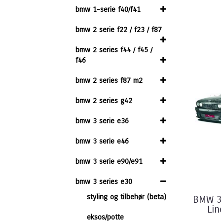
bmw 1-serie f40/f41
bmw 2 serie f22 / f23 / f87
bmw 2 series f44 / f45 /
f46
bmw 2 series f87 m2
bmw 2 series g42
bmw 3 serie e36
bmw 3 serie e46
bmw 3 serie e90/e91
bmw 3 series e30
styling og tilbehør (beta)
BMW 3 
Lin
eksos/potte