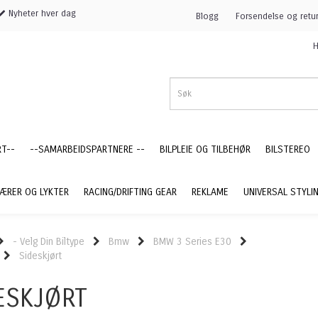
Nyheter hver dag
Blogg
Forsendelse og retu
H
RT--
--SAMARBEIDSPARTNERE --
BILPLEIE OG TILBEHØR
BILSTEREO
ÆRER OG LYKTER
RACING/DRIFTING GEAR
REKLAME
UNIVERSAL STYLI
- Velg Din Biltype
Bmw
BMW 3 Series E30
Sideskjørt
ESKJØRT