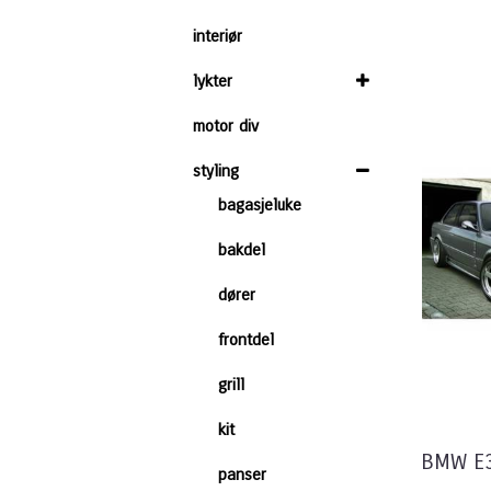
interiør
lykter
motor div
styling
bagasjeluke
bakdel
dører
frontdel
grill
kit
BMW E30
panser