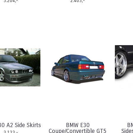
3.204,-
2.403,-
 A2 Side Skirts
BMW E30
B
Coupe/Convertible GT5
Side
3.123,-