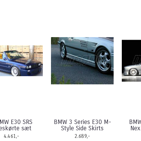
BMW E30 SRS
BMW 3 Series E30 M-
BMW
deskørte sæt
Style Side Skirts
Nexu
4.461,-
2.689,-