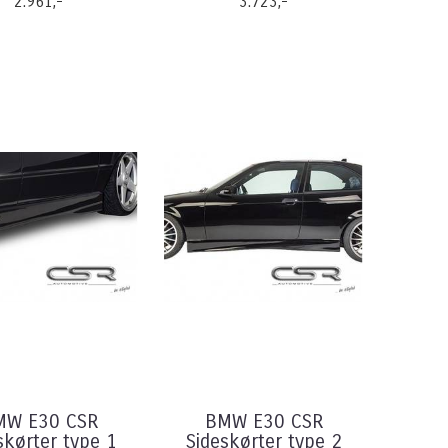
2.961,-
3.723,-
MW E30 CSR
BMW E30 CSR
skørter type 1
Sideskørter type 2