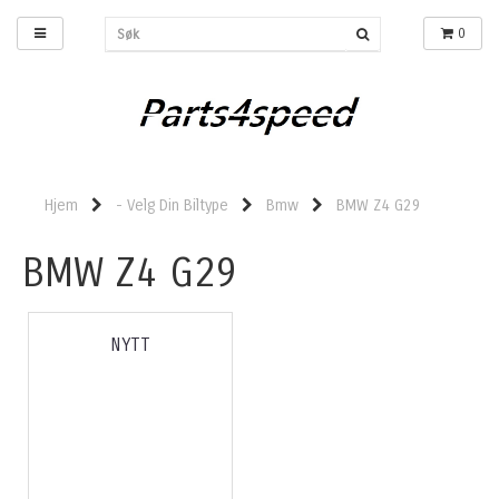
0
Hjem
- Velg Din Biltype
Bmw
BMW Z4 G29
BMW Z4 G29
NYTT